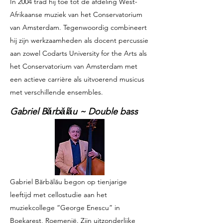
In 2004 trad hij toe tot de afdeling West-
Afrikaanse muziek van het Conservatorium
van Amsterdam. Tegenwoordig combineert
hij zijn werkzaamheden als docent percussie
aan zowel Codarts University for the Arts als
het Conservatorium van Amsterdam met
een actieve carrière als uitvoerend musicus
met verschillende ensembles.
Gabriel Bǎrbǎlǎu ~ Double bass
Gabriel Bărbălău begon op tienjarige
leeftijd met cellostudie aan het
muziekcollege “George Enescu” in
Boekarest, Roemenië. Zijn uitzonderlijke