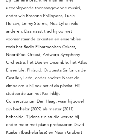
Zijn carrière bracht hem samen met
uiteenlopende toonaangevende musici,
onder wie Rosanne Philippens, Lucie
Horsch, Emmy Storms, Noa Eyl en vele
anderen. Daarnaast trad hij op met
vooraanstaande orkesten en ensembles
zoals het Radio Filharmonisch Orkest,
NoordPool Orkest, Antwerp Symphony
Orchestra, het Doelen Ensemble, het Atlas
Ensemble, Philzuid, Orquesta Sinfónica de
Castilla y León, onder andere.
Naast de
cimbalom is hij ook actief als pianist. Hij
studeerde aan het Koninklijk
Conservatorium Den Haag, waar hij zowel
zijn bachelor (2009) als master (2011)
behaalde. Tijdens zijn studie werkte hij
onder meer met piano professoren David
Kuijken (bachelorfase) en Naum Grubert